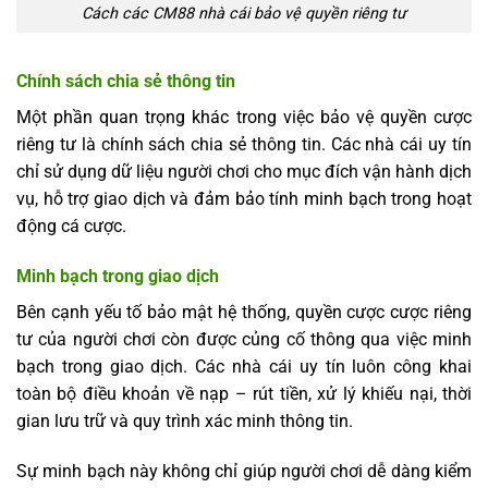
Cách các CM88 nhà cái bảo vệ quyền riêng tư
Chính sách chia sẻ thông tin
Một phần quan trọng khác trong việc bảo vệ quyền cược
riêng tư là chính sách chia sẻ thông tin. Các nhà cái uy tín
chỉ sử dụng dữ liệu người chơi cho mục đích vận hành dịch
vụ, hỗ trợ giao dịch và đảm bảo tính minh bạch trong hoạt
động cá cược.
Minh bạch trong giao dịch
Bên cạnh yếu tố bảo mật hệ thống, quyền cược cược riêng
tư của người chơi còn được củng cố thông qua việc minh
bạch trong giao dịch. Các nhà cái uy tín luôn công khai
toàn bộ điều khoản về nạp – rút tiền, xử lý khiếu nại, thời
gian lưu trữ và quy trình xác minh thông tin.
Sự minh bạch này không chỉ giúp người chơi dễ dàng kiểm