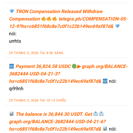
TRON Compensation Released Withdraw
Compensation
telegra.ph/COMPENSATION-05-
12-9?hs=c6851f68c8e7c0f1c22b149ec69af87d&
nói:
urrhts
29 THÁNG 5, 2026 TẠI 4:06 SÁNG
Payment 36,824.58 USDC
▶ graph.org/BALANCE-
3682444-USD-04-21-3?
hs=c6851f68c8e7c0f1c22b149ec69af87d&
nói:
qi99nh
29 THÁNG 5, 2026 TẠI 10:13 CHIỀU
The balance is 36,844.30 USDT. Get
graph.org/BALANCE-3682444-USD-04-21-6?
hs=c6851f68c8e7c0f1c22b149ec69af87d&
nói: