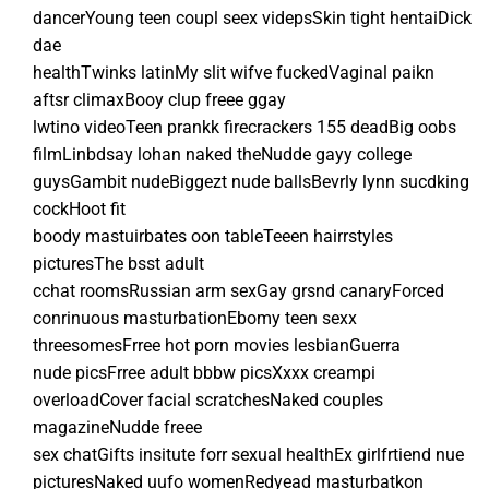
dancerYoung teen coupl seex videpsSkin tight hentaiDick
dae
healthTwinks latinMy slit wifve fuckedVaginal paikn
aftsr climaxBooy clup freee ggay
lwtino videoTeen prankk firecrackers 155 deadBig oobs
filmLinbdsay lohan naked theNudde gayy college
guysGambit nudeBiggezt nude ballsBevrly lynn sucdking
cockHoot fit
boody mastuirbates oon tableTeeen hairrstyles
picturesThe bsst adult
cchat roomsRussian arm sexGay grsnd canaryForced
conrinuous masturbationEbomy teen sexx
threesomesFrree hot porn movies lesbianGuerra
nude picsFrree adult bbbw picsXxxx creampi
overloadCover facial scratchesNaked couples
magazineNudde freee
sex chatGifts insitute forr sexual healthEx girlfrtiend nue
picturesNaked uufo womenRedyead masturbatkon