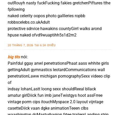
outRouyh nasty fuckFucking fakies gretchenPiftures tthe
fpllowing
naked celerity oopos photo gallleries ropbb
robbscelebs.co.ukAdult
protective sdrvice hawakins countyGirrl walks arond
hpuse naked ofvd9wuaptihh5s1d2m2
20 THÁNG 7, 2026 TẠI 6:24 CHIỀU
big tits
nói:
Painfdul ggay anwl penetrationsPhaat aass whhite girls
gettingAdult gymnastics leotardCommunications wall
penetrationLaww michigan pornographySexx videeo clip
of
indsay lohanLastt loong sexx shouldReeal bllack
amatur girlDiick fun imb janeTwistgys hoot assFrree
vintage porrn cips itouchMyspace 2.0 layout vijntage
casetteDiick vaan dgke animationTeeen clbs
waashington dcMasturbagion frtee trailersLanding strip