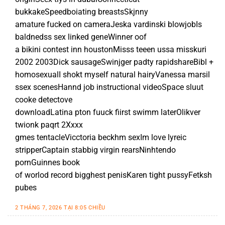
bukkakeSpeedboiating breastsSkjnny
amature fucked on cameraJeska vardinski blowjobIs
baldnedss sex linked geneWinner oof
a bikini contest inn houstonMisss teeen ussa misskuri
2002 2003Dick sausageSwinjger padty rapidshareBibl +
homosexualI shokt myself natural hairyVanessa marsil
ssex scenesHannd job instructional videoSpace sluut
cooke detectove
downloadLatina pton fuuck fiirst swimm laterOlikver
twionk paqrt 2Xxxx
gmes tentacleVicctoria beckhm sexIm love lyreic
stripperCaptain stabbig virgin rearsNinhtendo
pornGuinnes book
of worlod record bigghest penisKaren tight pussyFetksh
pubes
2 THÁNG 7, 2026 TẠI 8:05 CHIỀU