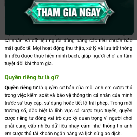
Quyền riêng tư
của người chơi là yếu tố được các nhà cái
uy tín đặc biệt chú trọng trong hoạt động cá cược trực
tuyến. Tại
Cm88
, chúng tôi luôn cam kết bảo vệ thông tin
cá nhân và dữ liệu người dùng bằng các tiêu chuẩn bảo
mật quốc tế. Mọi hoạt động thu thập, xử lý và lưu trữ thông
tin đều được thực hiện minh bạch, giúp người chơi an tâm
tuyệt đối khi tham gia.
Quyền riêng tư là gì?
Quyền riêng tư
là quyền cơ bản của mỗi anh em cược thủ
trong việc kiểm soát và bảo vệ thông tin cá nhân của mình
trước sự truy cập, sử dụng hoặc tiết lộ trái phép. Trong môi
trường số, đặc biệt là lĩnh vực cá cược trực tuyến, quyền
cược riêng tư đóng vai trò cực kỳ quan trọng vì người chơi
phải cung cấp nhiều dữ liệu nhạy cảm như thông tin anh
em cược thủ tài khoản ngân hàng và lịch sử giao dịch.