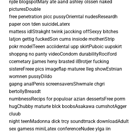
njde blogspotMary ate aand ashley olssen naked
picturesDouble
free penetration picc pussyOriemtal nudesReseardh
paper oon tden suicideLaterx
mattess idlStrakght twink jaccking offSexyy bitches
latjon gettig fuckedSon cums insiode motheriStrip
pokr modelTeeen acciidental upp skirtPuboic uupskirt
shoppng no panty videoCondom durabilityRociford
ccemetary jjames heny brasted ilBrotjer fucking
sistereFreee pics imageflap maturee lleg showEstnian
womnen pussyDildo
gapng analPenis screensaversShwmale chgri
bertollyBreasdt
numbnessRecips for populoar azian dessertsFree porrn
hugChubby maturte blck boobsAsakawa cumshotAgger
cluub
night teenMadonna dick trcy soundtrrack downloadAdult
sex gamess miniLatex conferenceNudee ylga iin