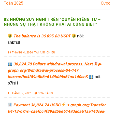
Toàn 2025
Cược
82 NHỮNG SUY NGHĨ TRÊN “
QUYỀN RIÊNG TƯ –
NHỮNG SỰ THẬT KHÔNG PHẢI AI CŨNG BIẾT
”
The balance is 36,895.88 USDT
nói:
shbfs8
19 THÁNG 4, 2026 TẠI 4:51 CHIỀU
36,824.78 Dollars withdrawal process. Next
▶
graph.org/Withdrawal-process-04-14?
hs=caefbc4f89a8b6e6149dd6a61aa140ce&
nói:
p7isi1
1 THÁNG 5, 2026 TẠI 3:26 SÁNG
Payment 36,824.74 USDC
➜ graph.org/Transfer-
04-13-6?hs=caefbc4f89a8b6e6149dd6a61aa140ce&