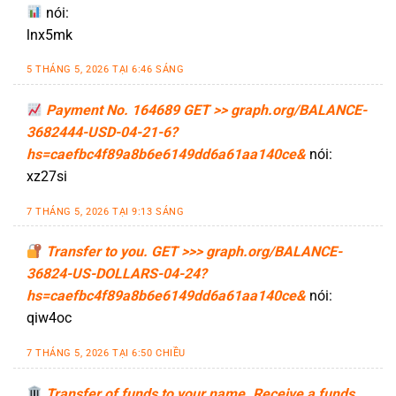
nói:
lnx5mk
5 THÁNG 5, 2026 TẠI 6:46 SÁNG
Payment No. 164689 GET >> graph.org/BALANCE-
3682444-USD-04-21-6?
hs=caefbc4f89a8b6e6149dd6a61aa140ce&
nói:
xz27si
7 THÁNG 5, 2026 TẠI 9:13 SÁNG
Transfer to you. GET >>> graph.org/BALANCE-
36824-US-DOLLARS-04-24?
hs=caefbc4f89a8b6e6149dd6a61aa140ce&
nói:
qiw4oc
7 THÁNG 5, 2026 TẠI 6:50 CHIỀU
Transfer of funds to your name. Receive a funds