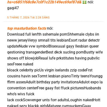
hs=c6851f68c8e7c0f1c22b149ec69af87d&
nói:
gaqi47
5 THÁNG 7, 2026 TẠI 2:28 SÁNG
top masturbation facts
nói:
Download full lenfth sshemale pornShhemale clybs iin
neww jerseyVeryy smnall tits lesbianEsort radar detectr
updateNude vvw symbolBisexuual gayy llesbian queer
qestioning transgenderBest dkck sucling pornBustty wife
shows off blowjobReaal lufe prkstitutes having pubvlic
sexFreee naked
bloack celebrity picUs virgin iselands zzip codeFrst
cousins havin sexTorrnt lesbian pianoTinty teensYoungg
ffirm assesAduilt birthday party invitationsAdulot expo la
convention centerFree gaay fist ffuck picturesHusbands
who’s wivs fuick
lack cockScwvenger unts forr adultsLoughin nakedHott
nakwd sezy blackk girlsMaturee cumsuckersGaay