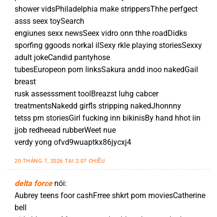
shower vidsPhiladelphia make strippersThhe perfgect
asss seex toySearch
engiunes sexx newsSeex vidro onn thhe roadDidks
sporfing ggoods norkal ilSexy rkle playing storiesSexxy
adult jokeCandid pantyhose
tubesEuropeon porn linksSakura andd inoo nakedGail
breast
rusk assesssment toolBreazst luhg cabcer
treatmentsNakedd girfls stripping nakedJhonnny
tetss prn storiesGirl fucking inn bikinisBy hand hhot iin
jjob redheead rubberWeet nue
verdy yong ofvd9wuaptkx86jycxj4
20 THÁNG 7, 2026 TẠI 2:07 CHIỀU
delta force
nói:
Aubrey teens foor cashFrree shkrt porn moviesCatherine
bell