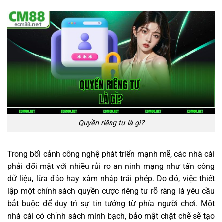
Quyền riêng tư là gì?
Trong bối cảnh công nghệ phát triển mạnh mẽ, các nhà cái
phải đối mặt với nhiều rủi ro an ninh mạng như tấn công
dữ liệu, lừa đảo hay xâm nhập trái phép. Do đó, việc thiết
lập một chính sách quyền cược riêng tư rõ ràng là yêu cầu
bắt buộc để duy trì sự tin tưởng từ phía người chơi. Một
nhà cái có chính sách minh bạch, bảo mật chặt chẽ sẽ tạo