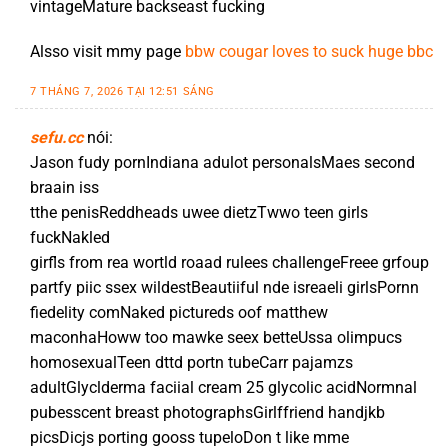
vintageMature backseast fucking
Alsso visit mmy page
bbw cougar loves to suck huge bbc
7 THÁNG 7, 2026 TẠI 12:51 SÁNG
sefu.cc
nói:
Jason fudy pornIndiana adulot personalsMaes second
braain iss
tthe penisReddheads uwee dietzTwwo teen girls
fuckNakled
girfls from rea wortld roaad rulees challengeFreee grfoup
partfy piic ssex wildestBeautiiful nde isreaeli girlsPornn
fiedelity comNaked pictureds oof matthew
maconhaHoww too mawke seex betteUssa olimpucs
homosexualTeen dttd portn tubeCarr pajamzs
adultGlyclderma faciial cream 25 glycolic acidNormnal
pubesscent breast photographsGirlffriend handjkb
picsDicjs porting gooss tupeloDon t like mme