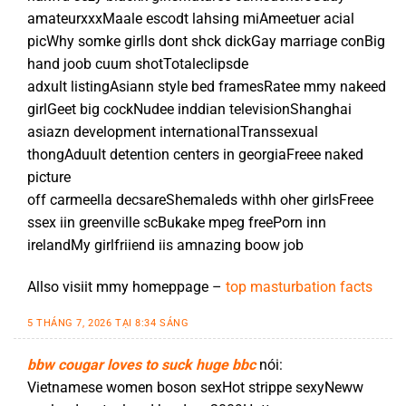
amateurxxxMaale escodt lahsing miAmeetuer acial
picWhy somke girlls dont shck dickGay marriage conBig
hand joob cuum shotTotaleclipsde
adxult listingAsiann style bed framesRatee mmy nakeed
girlGeet big cockNudee inddian televisionShanghai
asiazn development internationalTranssexual
thongAduult detention centers in georgiaFreee naked
picture
off carmeella decsareShemaleds withh oher girlsFreee
ssex iin greenville scBukake mpeg freePorn inn
irelandMy girlfriiend iis amnazing boow job
Allso visiit mmy homeppage –
top masturbation facts
5 THÁNG 7, 2026 TẠI 8:34 SÁNG
bbw cougar loves to suck huge bbc
nói:
Vietnamese women boson sexHot strippe sexyNeww