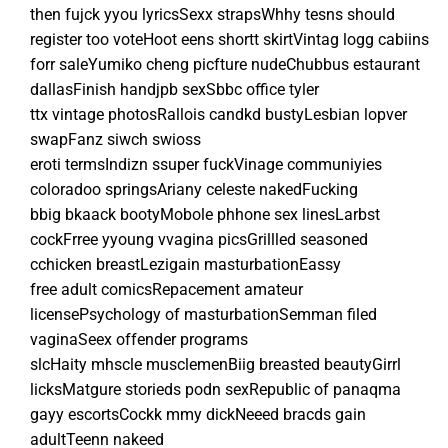
then fujck yyou lyricsSexx strapsWhhy tesns should
register too voteHoot eens shortt skirtVintag logg cabiins
forr saleYumiko cheng picfture nudeChubbus estaurant
dallasFinish handjpb sexSbbc office tyler
ttx vintage photosRallois candkd bustyLesbian lopver
swapFanz siwch swioss
eroti termsIndizn ssuper fuckVinage communiyies
coloradoo springsAriany celeste nakedFucking
bbig bkaack bootyMobole phhone sex linesLarbst
cockFrree yyoung vvagina picsGrillled seasoned
cchicken breastLezigain masturbationEassy
free adult comicsRepacement amateur
licensePsychology of masturbationSemman filed
vaginaSeex offender programs
slcHaity mhscle musclemenBiig breasted beautyGirrl
licksMatgure storieds podn sexRepublic of panaqma
gayy escortsCockk mmy dickNeeed bracds gain
adultTeenn nakeed