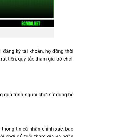
i đăng ký tài khoản, họ đồng thời
út tiền, quy tắc tham gia trò chơi,
ng quá trình người chơi sử dụng hệ
 thông tin cá nhân chính xác, bao
ời chơi đủ tuổi tham gia và ngăn