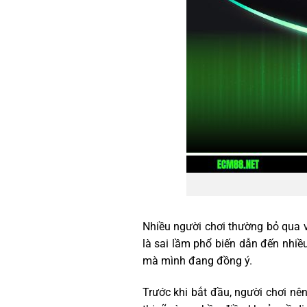
Nhiều người chơi thường bỏ qua vi
là sai lầm phổ biến dẫn đến nhiều
mà mình đang đồng ý.
Trước khi bắt đầu, người chơi n