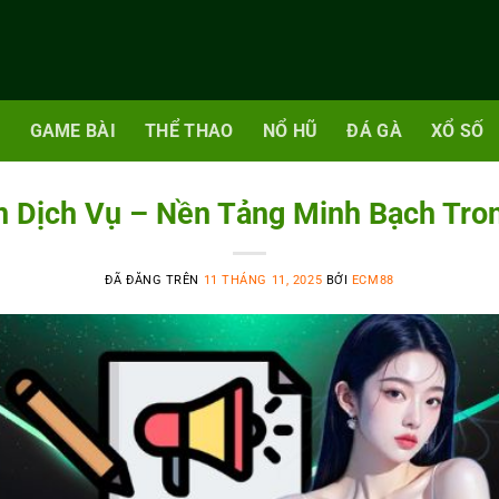
×
Á
GAME BÀI
THỂ THAO
NỔ HŨ
ĐÁ GÀ
XỔ SỐ
 Brand
n Dịch Vụ – Nền Tảng Minh Bạch Tro
ĐÃ ĐĂNG TRÊN
11 THÁNG 11, 2025
BỞI
ECM88