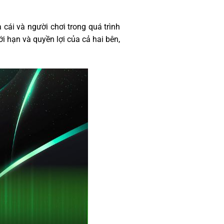
 cái và người chơi trong quá trình
i hạn và quyền lợi của cả hai bên,