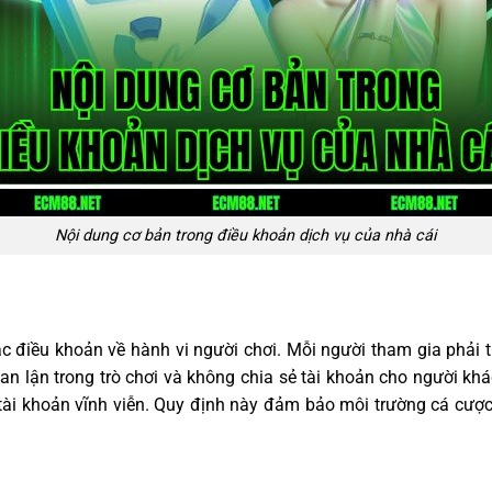
Nội dung cơ bản trong điều khoản dịch vụ của nhà cái
 điều khoản về hành vi người chơi. Mỗi người tham gia phải 
n lận trong trò chơi và không chia sẻ tài khoản cho người kh
tài khoản vĩnh viễn. Quy định này đảm bảo môi trường cá cược