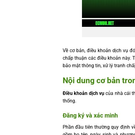
Về cơ bản, điều khoản dịch vụ đó
chấp thuận các điều khoản này. Tro
bảo mật thông tin, xử lý tranh ch
Nội dung cơ bản tro
Điều khoản dịch vụ
của nhà cái th
thống.
Đăng ký và xác minh
Phần đầu tiên thường quy định về
gồm họ tên, ngày sinh và phương