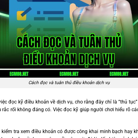
Cách đọc và tuân thủ điều khoản dịch vụ
ệc đọc kỹ điều khoản về dịch vụ, cho rằng đây chỉ là “thủ tục”
 rắc rối không đáng có. Việc đọc kỹ giúp người chơi hiểu rõ cá
ên kiểm tra xem điều khoản có được công khai minh bạch hay k