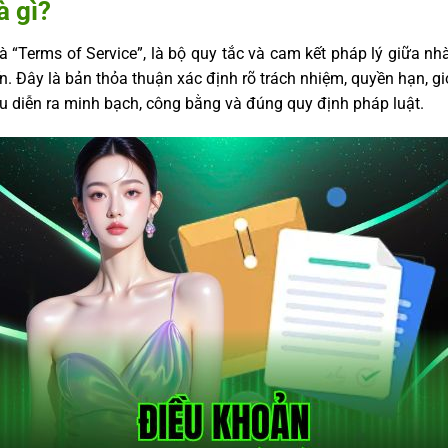
à gì?
à “Terms of Service”, là bộ quy tắc và cam kết pháp lý giữa nhà
n. Đây là bản thỏa thuận xác định rõ trách nhiệm, quyền hạn, giớ
diễn ra minh bạch, công bằng và đúng quy định pháp luật.