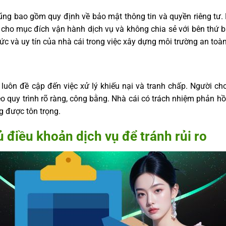
cũng bao gồm quy định về bảo mật thông tin và quyền riêng tư. 
 cho mục đích vận hành dịch vụ và không chia sẻ với bên thứ
ức và uy tín của nhà cái trong việc xây dựng môi trường an toàn
 luôn đề cập đến việc xử lý khiếu nại và tranh chấp. Người chơ
o quy trình rõ ràng, công bằng. Nhà cái có trách nhiệm phản hồi 
 được tôn trọng.
 điều khoản dịch vụ để tránh rủi ro