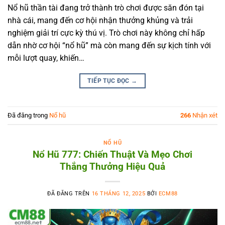
Nổ hũ thần tài đang trở thành trò chơi được săn đón tại
nhà cái, mang đến cơ hội nhận thưởng khủng và trải
nghiệm giải trí cực kỳ thú vị. Trò chơi này không chỉ hấp
dẫn nhờ cơ hội “nổ hũ” mà còn mang đến sự kịch tính với
mỗi lượt quay, khiến…
TIẾP TỤC ĐỌC
→
Đã đăng trong
Nổ hũ
266
Nhận xét
NỔ HŨ
Nổ Hũ 777: Chiến Thuật Và Mẹo Chơi
Thắng Thưởng Hiệu Quả
ĐÃ ĐĂNG TRÊN
16 THÁNG 12, 2025
BỞI
ECM88