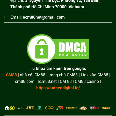
Địa chỉ:
3 Nguyễn Thế Lộc, Phường 12, Tân Bình,
Thành phố Hồ Chí Minh 70000, Vietnam
Email:
ecm88net@gmail.com
Từ khóa tìm kiếm trên google:
CM88
| nhà cái CM88 | trang chủ CM88 | Link vào CM88 |
cm88.com | ecm88.net | CM 88 | CM88 casino |
https://authendigital.io/