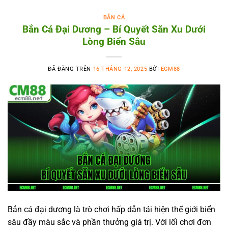
BẮN CÁ
Bắn Cá Đại Dương – Bí Quyết Săn Xu Dưới
Lòng Biển Sâu
ĐÃ ĐĂNG TRÊN
16 THÁNG 12, 2025
BỞI
ECM88
Bắn cá đại dương là trò chơi hấp dẫn tái hiện thế giới biển
sâu đầy màu sắc và phần thưởng giá trị. Với lối chơi đơn