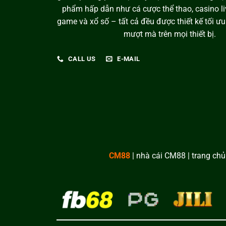
phẩm hấp dẫn như cá cược thể thao, casino liv
game và xổ số – tất cả đều được thiết kế tối ưu
mượt mà trên mọi thiết bị.
CALL US
E-MAIL
CM88
| nhà cái CM88 | trang ch