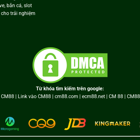
e, bắn cá, slot
 cho trải nghiệm
Từ khóa tìm kiếm trên google:
ủ CM88 | Link vào CM88 | cm88.com | ecm88.net | CM 88 | CM88