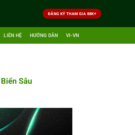
ĐĂNG KÝ THAM GIA 88K+
LIÊN HỆ
HƯỚNG DẪN
VI-VN
 Biển Sâu