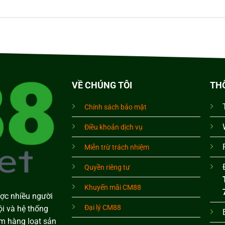
VỀ CHÚNG TÔI
THÔ
Chính sách bảo mật
Điều khoản dịch vụ
Miễn trừ trách nhiệm
Quyền riêng tư
Khuyến mãi CM88
ược nhiều người
Đại lý CM88
ội và hệ thống
ệm hàng loạt sản