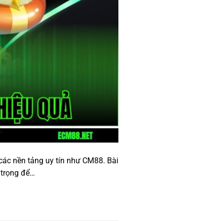
i các nền tảng uy tín như CM88. Bài
 trọng để…